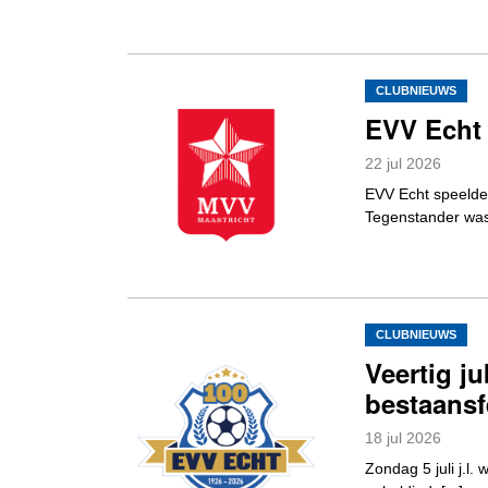
CLUBNIEUWS
EVV Echt 
22
jul
2026
EVV Echt speelde
Tegenstander was
CLUBNIEUWS
Veertig ju
bestaansf
18
jul
2026
Zondag 5 juli j.l.