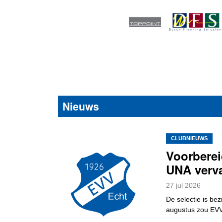
Nieuws
CLUBNIEUWS
Voorberei
UNA verva
27
jul
2026
De selectie is be
augustus zou EVV i