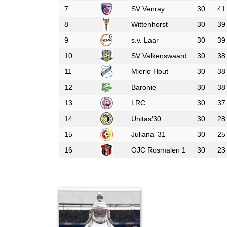
7
SV Venray
30
41
8
Wittenhorst
30
39
9
s.v. Laar
30
39
10
SV Valkenswaard
30
38
11
Mierlo Hout
30
38
12
Baronie
30
38
13
LRC
30
37
14
Unitas'30
30
28
15
Juliana '31
30
25
16
OJC Rosmalen 1
30
23