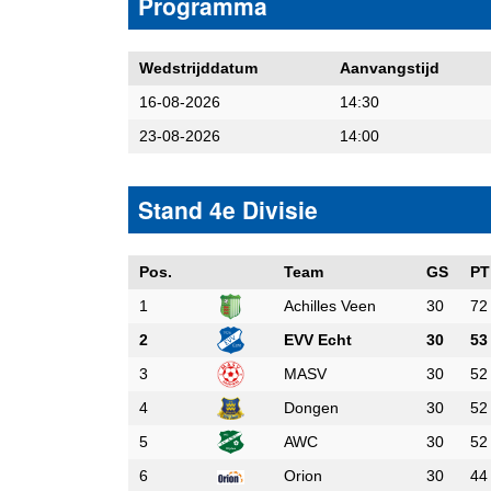
Programma
Wedstrijddatum
Aanvangstijd
16-08-2026
14:30
23-08-2026
14:00
Stand 4e Divisie
Pos.
Team
GS
PT
1
Achilles Veen
30
72
2
EVV Echt
30
53
3
MASV
30
52
4
Dongen
30
52
5
AWC
30
52
6
Orion
30
44