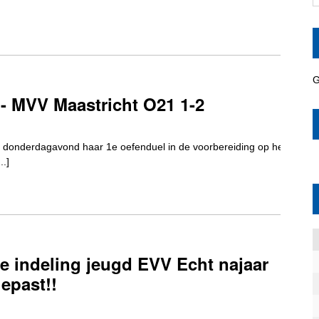
0
G
- MVV Maastricht O21 1-2
 donderdagavond haar 1e oefenduel in de voorbereiding op het
..]
0
e indeling jeugd EVV Echt najaar
epast!!